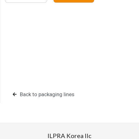
연락처
First Name
문의사항
Last Name
Company Name
첨부파일
Country
Back to packaging lines
데이터 처리
개인 데이터 처리에 관한 개인정보 처리방침을
Email
읽었음을 확인합니다
개인정보 처리에 동의합니다.
Treatment of data
ILPRA Korea llc