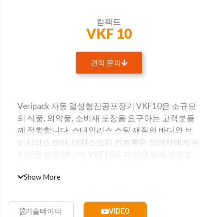
컴팩트
VKF 10
견적 문의
이름
Veripack 자동 열성형진공포장기 VKF10은 소규모
회사명
의 식품, 의약품, 소비재 포장을 요구하는 고객분들
께 적합합니다. 스테인리스 스틸 재질의 바디와 브
러시리스 모터, 터치스크린 컨트롤은 작업자에게 편
리성을 보장합니다. VKF10은 다양한 필름 재질로
Email
단순실링, 가스치환, 진공포장까지 모두 가능합니
Show More
다.
웹사이트
기술데이터
VIDEO