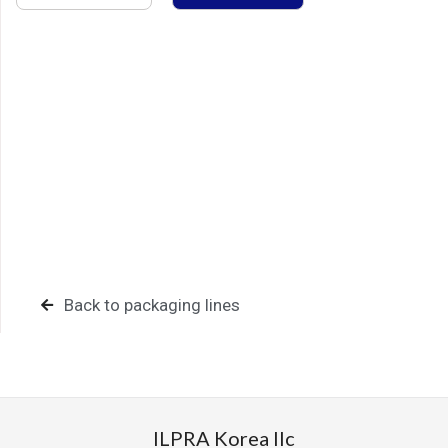
First Name
웹사이트
Last Name
연락처
Company Name
문의사항
Country
Back to packaging lines
첨부파일
Email
데이터 처리
개인 데이터 처리에 관한 개인정보 처리방침을
Treatment of data
ILPRA Korea llc