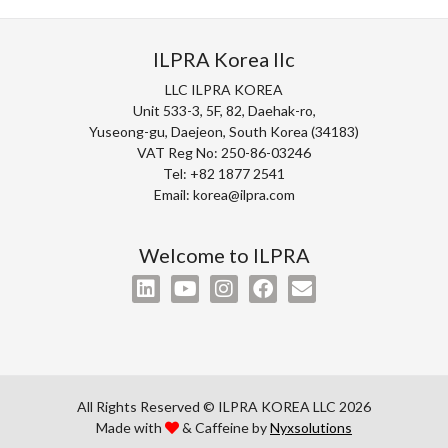
Treatment of data
ILPRA Korea llc
첨부파일
I declare that I have read the
privacy
policy on the
LLC ILPRA KOREA
processing of personal data.
Unit 533-3, 5F, 82, Daehak-ro,
데이터 처리
Yuseong-gu, Daejeon, South Korea (34183)
I consent to the processing of my personal data to
VAT Reg No: 250-86-03246
개인 데이터 처리에 관한 개인정보 처리방침을
stay informed about your products.
Tel: +82 1877 2541
읽었음을 확인합니다
Email: korea@ilpra.com
개인정보 처리에 동의합니다.
Welcome to ILPRA
Send
보내기
All Rights Reserved © ILPRA KOREA LLC 2026
Made with
& Caffeine by
Nyxsolutions