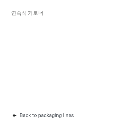
연속식 카토너
회사명
First Name
Email
Last Name
웹사이트
Company Name
연락처
Country
Back to packaging lines
문의사항
Email